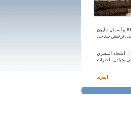
شركة عبر المحيطات للسياحة شركة مسـاهمة مصرية تأسست طبقاً لأحكام القانون 159 لسنة 81 برأسمال مليون
ة على ترخيص سياحى
تشرفت الشركة بعضوية العديد من الهيئات والمؤسـسـات السياحية العالمية والمحلية منها ( IATA - الاتحاد المصرى
جى وتبادل الخبرات
المزيد