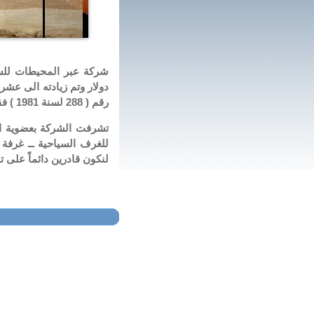
دولار وتم زيادته الى عش
رقم ( 288 لسنة 1981 ) فقرة ( أ ) والتى تتيح لها مزاولة جميع الانشطة السياحية.
للغرف السياحية ــ غرفة 
لنكون قادرين دائماً على ت